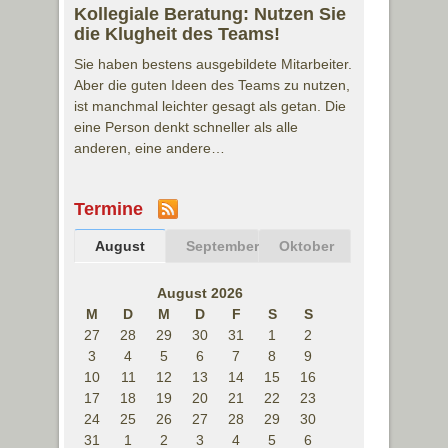
Kollegiale Beratung: Nutzen Sie
die Klugheit des Teams!
Sie haben bestens ausgebildete Mitarbeiter.
Aber die guten Ideen des Teams zu nutzen,
ist manchmal leichter gesagt als getan. Die
eine Person denkt schneller als alle
anderen, eine andere…
Termine
August
September
Oktober
August 2026
M
D
M
D
F
S
S
27
28
29
30
31
1
2
3
4
5
6
7
8
9
10
11
12
13
14
15
16
17
18
19
20
21
22
23
24
25
26
27
28
29
30
31
1
2
3
4
5
6