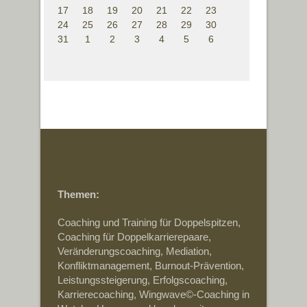
17
18
19
20
21
22
23
24
25
26
27
28
29
30
31
1
2
3
4
5
6
Themen:
Coaching und Training für Doppelspitzen,
Coaching für Doppelkarrierepaare,
Veränderungscoaching, Mediation,
Konfliktmanagement, Burnout-Prävention,
Leistungssteigerung, Erfolgscoaching,
Karrierecoaching, Wingwave©-Coaching in