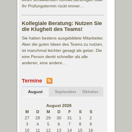
Ihr Prüfungstermin rückt immer…
Kollegiale Beratung: Nutzen Sie
die Klugheit des Teams!
Sie haben bestens ausgebildete Mitarbeiter.
Aber die guten Ideen des Teams zu nutzen,
ist manchmal leichter gesagt als getan. Die
eine Person denkt schneller als alle
anderen, eine andere…
Termine
August
September
Oktober
August 2026
M
D
M
D
F
S
S
27
28
29
30
31
1
2
3
4
5
6
7
8
9
10
11
12
13
14
15
16