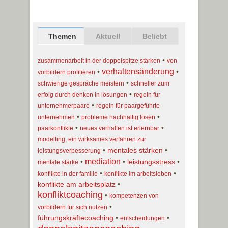
Themen
Aktuell
Beliebt
•
zusammenarbeit in der doppelspitze stärken
von
verhaltensänderung
•
•
vorbildern profitieren
•
schwierige gespräche meistern
schneller zum
•
erfolg durch denken in lösungen
regeln für
•
unternehmerpaare
regeln für paargeführte
•
•
unternehmen
probleme nachhaltig lösen
•
•
paarkonflikte
neues verhalten ist erlernbar
modelling, ein wirksames verfahren zur
•
mentales stärken
•
leistungsverbesserung
mediation
•
•
leistungsstress
•
mentale stärke
•
•
konflikte in der familie
konflikte im arbeitsleben
konflikte am arbeitsplatz
•
konfliktcoaching
•
kompetenzen von
•
vorbildern für sich nutzen
führungskräftecoaching
•
•
entscheidungen