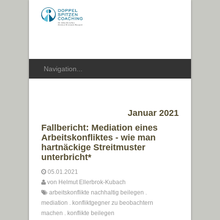
Januar 2021
Fallbericht: Mediation eines
Arbeitskonfliktes - wie man
hartnäckige Streitmuster
unterbricht*
05.01.2021
von
Helmut Ellerbrok-Kubach
arbeitskonflikte nachhaltig beilegen
.
mediation
.
konfliktgegner zu beobachtern
machen
.
konflikte beilegen