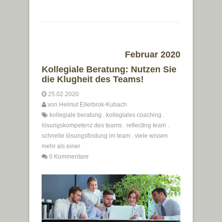
Februar 2020
Kollegiale Beratung: Nutzen Sie
die Klugheit des Teams!
25.02.2020
von
Helmut Ellerbrok-Kubach
kollegiale beratung
.
kollegiales coaching
.
lösungskompetenz des teams
.
reflecting team
.
schnelle lösungsfindung im team
.
viele wissen
mehr als einer
0 Kommentare