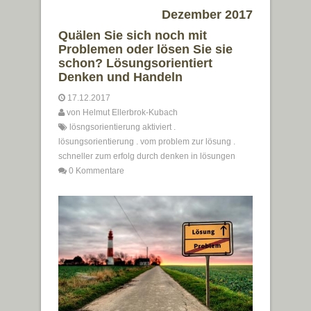
Dezember 2017
Quälen Sie sich noch mit
Problemen oder lösen Sie sie
schon? Lösungsorientiert
Denken und Handeln
17.12.2017
von
Helmut Ellerbrok-Kubach
lösngsorientierung aktiviert
.
lösungsorientierung
.
vom problem zur lösung
.
schneller zum erfolg durch denken in lösungen
0 Kommentare