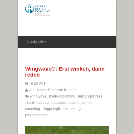
Wingwave®: Erst winken, dann
reden
16.06.2014
von
Helmut Ellerbrok-Kubach
wingwave
.
konfliktcoaching
.
leistungsstress
.
konfliktabbau
.
blockadenlösung
.
rem im
coaching
.
doppelspitzencoaching
.
paarcoaching