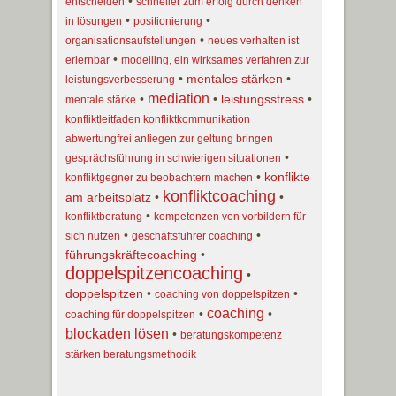
•
entscheiden
schneller zum erfolg durch denken
•
•
in lösungen
positionierung
•
organisationsaufstellungen
neues verhalten ist
•
erlernbar
modelling, ein wirksames verfahren zur
•
mentales stärken
•
leistungsverbesserung
mediation
•
•
leistungsstress
•
mentale stärke
konfliktleitfaden konfliktkommunikation
abwertungfrei anliegen zur geltung bringen
•
gesprächsführung in schwierigen situationen
•
konflikte
konfliktgegner zu beobachtern machen
konfliktcoaching
am arbeitsplatz
•
•
•
konfliktberatung
kompetenzen von vorbildern für
•
•
sich nutzen
geschäftsführer coaching
führungskräftecoaching
•
doppelspitzencoaching
•
doppelspitzen
•
•
coaching von doppelspitzen
coaching
•
•
coaching für doppelspitzen
blockaden lösen
•
beratungskompetenz
stärken beratungsmethodik