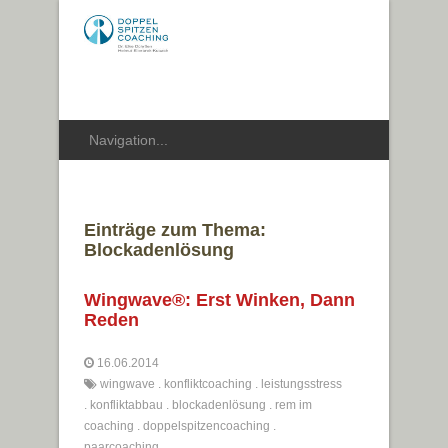
Einträge zum Thema:
Blockadenlösung
Wingwave®: Erst Winken, Dann
Reden
16.06.2014
wingwave
.
konfliktcoaching
.
leistungsstress
.
konfliktabbau
.
blockadenlösung
.
rem im
coaching
.
doppelspitzencoaching
.
paarcoaching