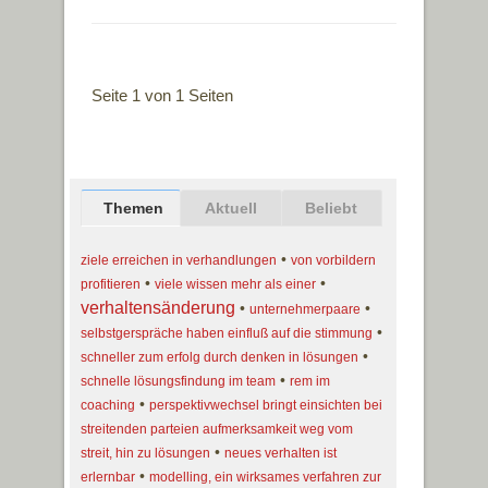
Seite 1 von 1 Seiten
Themen
Aktuell
Beliebt
•
ziele erreichen in verhandlungen
von vorbildern
•
•
profitieren
viele wissen mehr als einer
verhaltensänderung
•
•
unternehmerpaare
•
selbstgerspräche haben einfluß auf die stimmung
•
schneller zum erfolg durch denken in lösungen
•
schnelle lösungsfindung im team
rem im
•
coaching
perspektivwechsel bringt einsichten bei
streitenden parteien aufmerksamkeit weg vom
•
streit, hin zu lösungen
neues verhalten ist
•
erlernbar
modelling, ein wirksames verfahren zur